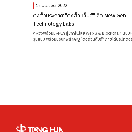
12 October 2022
ตงฮั้วประกาศ "ตงฮั้วแล็บส์" คือ New Gen
Technology Labs
ตงฮั้วพร้อมมุ่งหน้า สู่เทคโนโลยี Web 3 & Blockchain แบบเ
รูปแบบ พร้อมปรับทัพสำคัญ “ตงฮั้วแล็บส์” ภายใต้บริษัทตงฮั
โฮลดิ้ง จำกัด (มหาชน) นำทีมวางกลยุทธ์ขยายธุรกิจ เพื่อ
รองรับการเปลี่ยนแปลงทางธุรกิจในการก้าวเข้าสู่ยุคแห่งโล
อนาคต