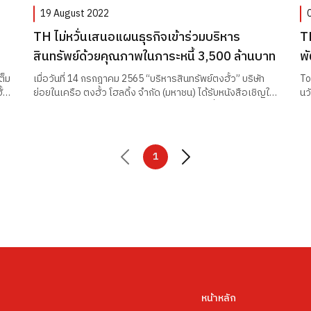
19 August 2022
TH ไม่หวั่นเสนอแผนธุรกิจเข้าร่วมบริหาร
T
สินทรัพย์ด้วยคุณภาพในภาระหนี้ 3,500 ล้านบาท
พ
ป
ต็ม
เมื่อวันที่ 14 กรกฎาคม 2565 “บริหารสินทรัพย์ตงฮั้ว” บริษัท
To
้ว
ย่อยในเครือ ตงฮั้ว โฮลดิ้ง จำกัด (มหาชน) ได้รับหนังสือเชิญให้
นว
เข้าร่วมโครงการ JV AMC จากธนาคารแห่งหนึ่ง เพื่อเข้าร่วม
สั
ก
บริหารสินทรัพย์ด้อยคุณภาพในภาระหนี้ 3,500 ล้านบาท เพื่อ
St
แก้ไขปัญหาสินทรัพย์ด้อยคุณภาพ เนื่องมากจากสถานการณ์
บร
ระบาดของไวรัสโคโรน่า ตามประกาศของธนาคารแห่ง
Pi
1
ประเทศไทย
สห
แล
ทำ
ใช
หน้าหลัก