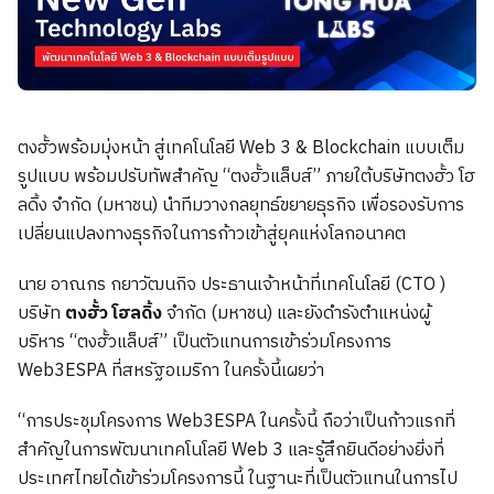
ตงฮั้วพร้อมมุ่งหน้า สู่เทคโนโลยี Web 3 & Blockchain แบบเต็ม
รูปแบบ พร้อมปรับทัพสำคัญ “ตงฮั้วแล็บส์” ภายใต้บริษัทตงฮั้ว โฮ
ลดิ้ง จำกัด (มหาชน) นำทีมวางกลยุทธ์ขยายธุรกิจ เพื่อรองรับการ
เปลี่ยนแปลงทางธุรกิจในการก้าวเข้าสู่ยุคแห่งโลกอนาคต
นาย อาณกร กยาวัฒนกิจ ประธานเจ้าหน้าที่เทคโนโลยี (CTO )
บริษัท
ตงฮั้ว โฮลดิ้ง
จำกัด (มหาชน) และยังดำรังตำแหน่งผู้
บริหาร “ตงฮั้วแล็บส์” เป็นตัวแทนการเข้าร่วมโครงการ
Web3ESPA ที่สหรัฐอเมริกา ในครั้งนี้เผยว่า
“การประชุมโครงการ Web3ESPA ในครั้งนี้ ถือว่าเป็นก้าวแรกที่
สำคัญในการพัฒนาเทคโนโลยี Web 3 และรู้สึกยินดีอย่างยิ่งที่
ประเทศไทยได้เข้าร่วมโครงการนี้ ในฐานะที่เป็นตัวแทนในการไป